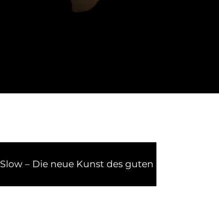
Health Travel & Luxury Hospitality
Top Media Content
Die neue Kunst des guten Lebens
|
Ray Pant