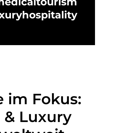
edicaltourism
xuryhospitality
 im Fokus:
 & Luxury