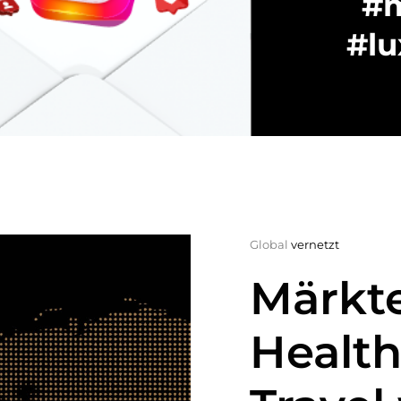
#m
#lu
Global
vernetzt
Märkte
Health