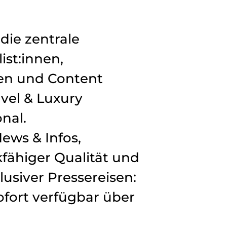
die zentrale
ist:innen,
en und Content
avel & Luxury
onal.
ews & Infos,
kfähiger Qualität und
lusiver Pressereisen:
ofort verfügbar über