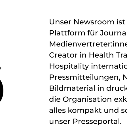
Unser Newsroom ist 
Plattform für Journal
Medienvertreter:inn
s
Creator in Health Tr
Hospitality internati
Pressmitteilungen, N
)
Bildmaterial in druc
die Organisation exk
alles kompakt und s
unser Presseportal.