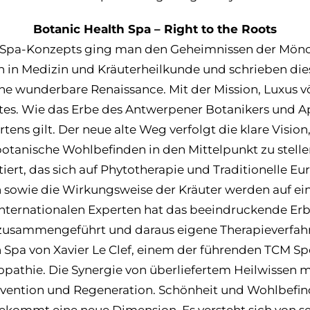
Botanic Health Spa
– Right to the Roots
-Spa-Konzepts ging man den Geheimnissen der Mönche 
n in Medizin und Kräuterheilkunde und schrieben die
ne wunderbare Renaissance. Mit der Mission, Luxus v
rtes. Wie das Erbe des Antwerpener Botanikers und 
ens gilt. Der neue alte Weg verfolgt die klare Vision,
otanische Wohlbefinden in den Mittelpunkt zu stellen
iert, das sich auf Phytotherapie und Traditionelle Eu
 sowie die Wirkungsweise der Kräuter werden auf ei
internationalen Experten hat das beeindruckende Erbe
 zusammengeführt und daraus eigene Therapieverfahren
h Spa von Xavier Le Clef, einem der führenden TCM Sp
pathie. Die Synergie von überliefertem Heilwissen 
ention und Regeneration. Schönheit und Wohlbefin
kommt eine neue Dimension. Es versteht sich von selb