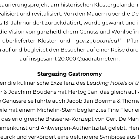
taurierungsprojekt am historischen Klostergelände,
alisiert und revitalisiert. Von den Mauern über die 
ins 13. Jahrhundert zurückdatiert, wurde gewahrt und
 die Vision von ganzheitlichem Genuss und Wohlbef
 überlieferten Kloster- und
– ganz „botanical“
– Pfla
n auf und begleitet den Besucher auf einer Reise durc
auf insgesamt 20.000 Quadratmetern.
Stargazing Gastronomy
n die kulinarische Exzellenz des
Leading Hotels of 
& Joachim Boudens mit Hertog Jan, das gleich auf 
ge Genussreise führte auch Jacob Jan Boerma & Thoma
rweile mit einem Michelin-Stern beglänztes Fine Fleur 
 das erfolgreiche Brasserie-Konzept von Gert De Mang
aumenkunst und Antwerpen-Authentizität gelebt. Henry
eurck und verkörpert eine gelungene Symbiose aus 