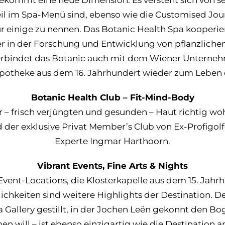
eil im Spa-Menü sind, ebenso wie die Customised Jo
r einige zu nennen. Das Botanic Health Spa kooperier
er in der Forschung und Entwicklung von pflanzlichen
erbindet das Botanic auch mit dem Wiener Unternehme
apotheke aus dem 16. Jahrhundert wieder zum Leben 
Botanic Health Club – Fit-Mind-Body
er – frisch verjüngten und gesunden – Haut richtig woh
ird der exklusive Privat Member’s Club von Ex-Profigo
Experte Ingmar Harthoorn.
Vibrant Events, Fine Arts & Nights
Event-Locations, die Klosterkapelle aus dem 15. Jahr
ichkeiten sind weitere Highlights der Destination. D
 Gallery gestillt, in der Jochen Leën gekonnt den B
will – ist ebenso einzigartig wie die Destination an