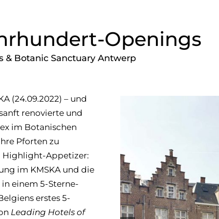
ahrhundert-Openings
s & Botanic Sanctuary Antwerp
KA (24.09.2022) – und
sanft renovierte und
lex im Botanischen
ihre Pforten zu
. Highlight-Appetizer:
ung im KMSKA und die
 in einem 5-Sterne-
Belgiens erstes 5-
von
Leading Hotels of