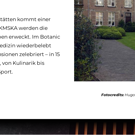
stätten kommt einer
m KMSKA werden die
en erweckt. Im Botanic
edizin wiederbelebt
ionen zelebriert – in 15
 von Kulinarik bis
port.
Fotocredits:
Hugo