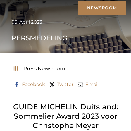
Skip
NEWSROOM
to
content
05. April 2023
PERSMEDELING
Press Newsroom
Facebook
Twitter
Email
GUIDE MICHELIN Duitsland:
Sommelier Award 2023 voor
Christophe Meyer