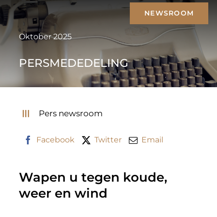
Skip
NEWSROOM
to
content
Oktober 2025
PERSMEDEDELING
Pers newsroom
Facebook
Twitter
Email
Wapen u tegen koude,
weer en wind