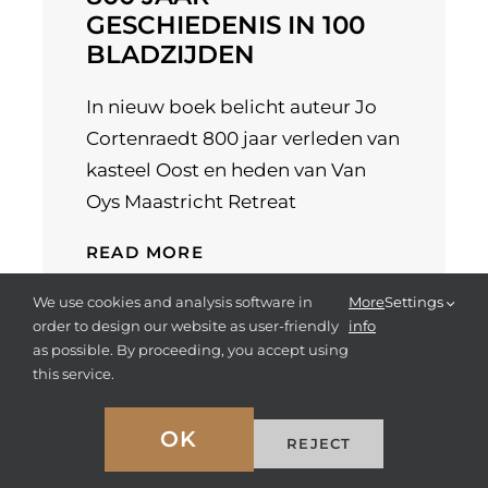
GESCHIEDENIS IN 100
BLADZIJDEN
In nieuw boek belicht auteur Jo
Cortenraedt 800 jaar verleden van
kasteel Oost en heden van Van
Oys Maastricht Retreat
READ MORE
We use cookies and analysis software in
More
Settings
order to design our website as user-friendly
info
as possible. By proceeding, you accept using
this service.
OK
REJECT