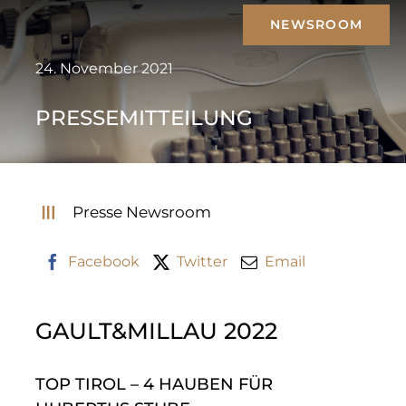
Zum
NEWSROOM
Inhalt
springen
24. November 2021
PRESSEMITTEILUNG
Presse Newsroom
Facebook
Twitter
Email
GAULT&MILLAU 2022
TOP TIROL – 4 HAUBEN FÜR