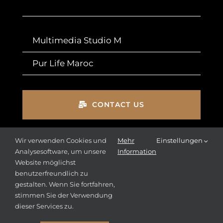
Multimedia Studio M
Pur Life Maroc
CONTACT US
Wir verwenden Cookies und
Mehr
Einstellungen
Analysesoftware, um unsere
Information
Impressum
Website möglichst
benutzerfreundlich zu
Datenschutz
gestalten. Wenn Sie fortfahren,
stimmen Sie der Verwendung
AGBs
dieser Services zu.