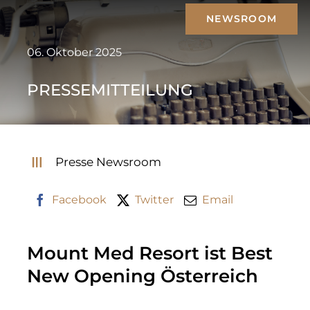
Zum
NEWSROOM
Inhalt
springen
06. Oktober 2025
PRESSEMITTEILUNG
Presse Newsroom
Facebook
Twitter
Email
Mount Med Resort ist Best
New Opening Österreich