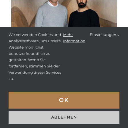
Wir verwenden Cookies und
Mehr
Einstellungen
Analysesoftware, um unsere
Information
Website möglichst
benutzerfreundlich zu
gestalten. Wenn Sie
fortfahren, stimmen Sie der
Verwendung dieser Services
Ray Panthaki vor
zu.
Filmfestspielen in
Cannes im Tirol-Retreat
OK
Der britische Schauspieler und
Filmemacher Ray Panthaki
ABLEHNEN
bereitet sich in Tirol auf seine