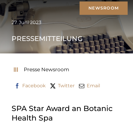
Zum
NEWSROOM
Inhalt
springen
27. Juni 2023
PRESSEMITTEILUNG
Presse Newsroom
Facebook
Twitter
Email
SPA Star Award an Botanic
Health Spa