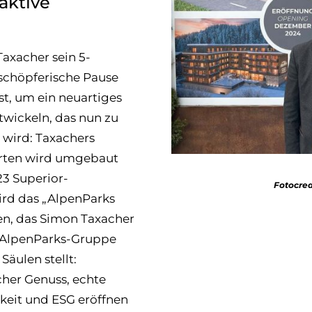
aktive
axacher sein 5-
schöpferische Pause
, um ein neuartiges
wickeln, das nun zu
wird: Taxachers
arten wird umgebaut
23 Superior-
Fotocred
rd das „AlpenParks
en, das Simon Taxacher
 AlpenParks-Gruppe
Säulen stellt:
cher Genuss, echte
keit und ESG eröffnen